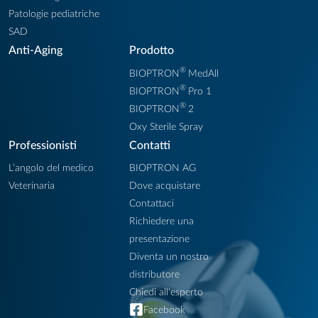
Patologie pediatriche
SAD
Anti-Aging
Prodotto
®
BIOPTRON
MedAll
®
BIOPTRON
Pro 1
®
BIOPTRON
2
Oxy Sterile Spray
Professionisti
Contatti
L’angolo del medico
BIOPTRON AG
Veterinaria
Dove acquistare
Contattaci
Richiedere una
presentazione
Diventa un nostro
distributore
Chiedi all'esperto
Facebook