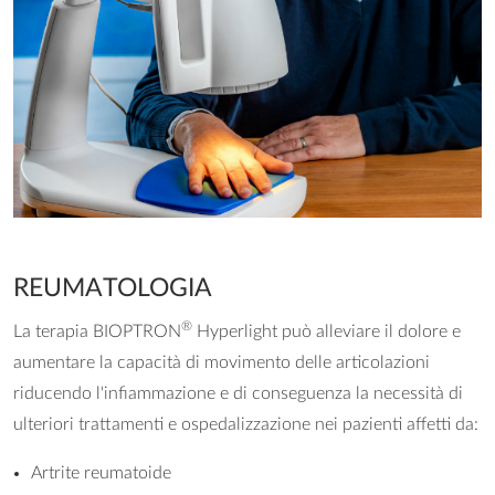
REUMATOLOGIA
®
La terapia BIOPTRON
Hyperlight può alleviare il dolore e
aumentare la capacità di movimento delle articolazioni
riducendo l'infiammazione e di conseguenza la necessità di
ulteriori trattamenti e ospedalizzazione nei pazienti affetti da:
Artrite reumatoide