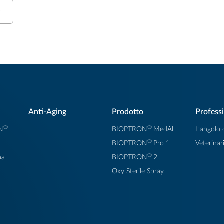
O
Anti-Aging
Prodotto
Professi
®
®
N
BIOPTRON
MedAll
L’angolo
®
BIOPTRON
Pro 1
Veterinar
®
na
BIOPTRON
2
Oxy Sterile Spray