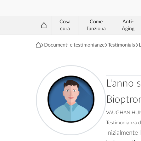
®
Cosa
Come
Anti-
cura
funziona
Aging
Documenti e testimonianze
Testimonials
L
L'anno s
Bioptro
VAUGHAN HUM
Testimonianza de
Inizialmente 