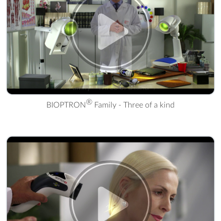
® Family - Three of a kind" />
®
BIOPTRON
Family - Three of a kind