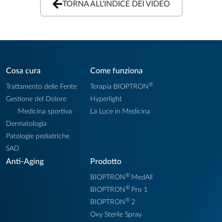
TORNA ALL'INDICE DEI VIDEO
Cosa cura
Come funziona
®
Trattamento delle Ferite
Terapia BIOPTRON
Gestione del Dolore
Hyperlight
Medicina sportiva
La Luce in Medicina
Dermatologia
Patologie pediatriche
SAD
Anti-Aging
Prodotto
®
BIOPTRON
MedAll
®
BIOPTRON
Pro 1
®
BIOPTRON
2
Oxy Sterile Spray